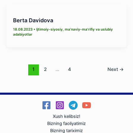
Berta Davidova
18.08.2023
•
Ijtimoiy-siyosiy, ma'naviy-ma'rifiy va uslubiy
adabiyotlar
1
2
…
4
Next
→
Xush kelibsiz!
Bizning faoliyatimiz
Bizning tariximiz