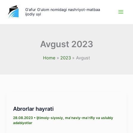
Skip
G‘afur G‘ulom nomidagi nashriyot-matbaa
to
ijodiy uyi
content
Avgust 2023
Home
2023
Avgust
Abrorlar hayrati
28.08.2023
•
Ijtimoiy-siyosiy, ma'naviy-ma'rifiy va uslubiy
adabiyotlar