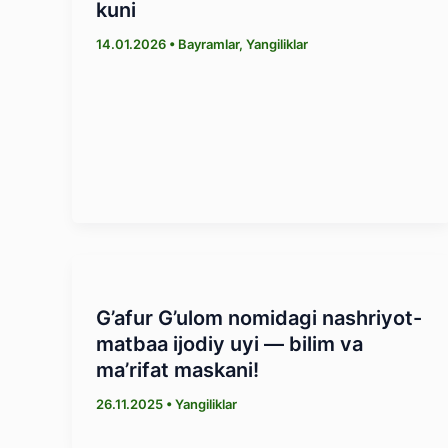
kuni
14.01.2026
•
Bayramlar
,
Yangiliklar
G’afur G’ulom nomidagi nashriyot-
matbaa ijodiy uyi — bilim va
ma’rifat maskani!
26.11.2025
•
Yangiliklar