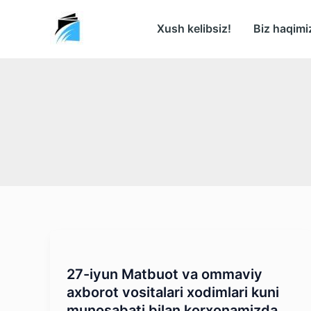
Skip
to
Xush kelibsiz!
Biz haqimi
content
27-iyun Matbuot va ommaviy
axborot vositalari xodimlari kuni
munosabati bilan korxonamizda