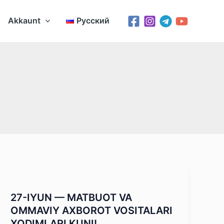
Akkaunt
Русский
27-IYUN — MATBUOT VA
OMMAVIY AXBOROT VOSITALARI
XODIMLARI KUNI!