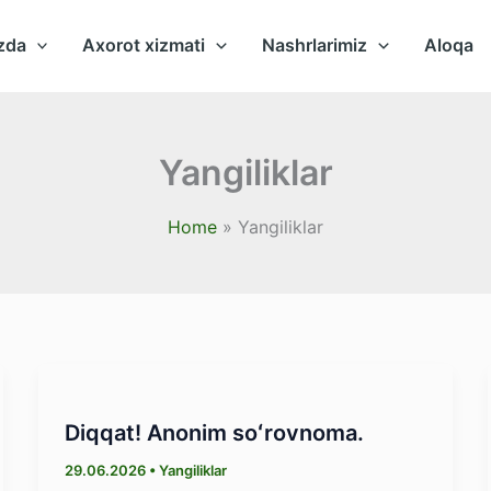
zda
Axorot xizmati
Nashrlarimiz
Aloqa
Yangiliklar
Home
Yangiliklar
Diqqat! Anonim soʻrovnoma.
29.06.2026
•
Yangiliklar