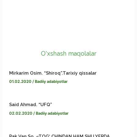
c
e
M
e
l
e
X
b
e
s
C
o
g
s
o
S
O'xshash maqolalar
o
r
e
p
h
Mirkarim Osim. “Shiroq”.Tarixiy qissalar
k
a
n
y
a
01.02.2020
/
Badiiy adabiyotlar
m
g
L
r
e
i
e
Said Ahmad. “UFQ”
02.02.2020
/
Badiiy adabiyotlar
r
n
k
Pak Van So. «TOG‘ CHINDAN HAM SHU YERDA