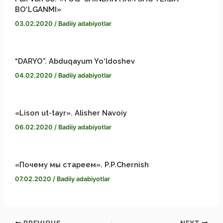
BO‘LGANMI»
03.02.2020
/
Badiiy adabiyotlar
“DARYO”. Abduqayum Yo‘ldoshev
04.02.2020
/
Badiiy adabiyotlar
«Lison ut-tayr». Alisher Navoiy
06.02.2020
/
Badiiy adabiyotlar
«Почему мы стареем». P.P.Chernish
07.02.2020
/
Badiiy adabiyotlar
PREVIOUS
NEXT