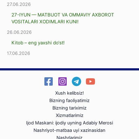
27.06.2026
27-IYUN — MATBUOT VA OMMAVIY AXBOROT
VOSITALARI XODIMLARI KUNI!
26.06.2026
Kitob – eng yaxshi dо‘st!
17.06.2026
Xush kelibsiz!
Bizning faoliyatimiz
Bizning tariximiz
Xizmatlarimiz
Ijod Maskani: ijodiy uyning Adabiy Merosi
Nashriyot-matbaa uyi xazinasidan
Nashrlarimiz