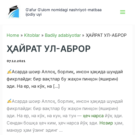
Skip
G‘afur G‘ulom nomidagi nashriyot-matbaa
to
ijodiy uyi
content
Home
Kitoblar
Badiiy adabiyotlar
ҲАЙРАТ УЛ-АБРОР
ҲАЙРАТ УЛ-АБРОР
07.12.2021
Асарда шоир Аллоҳ, борлиқ, инсон ҳақида шундай
фикрлайди: бир вақтлар бу жаҳон пинҳон (яширин)
эди. На ер, на кўк, на […]
Асарда шоир Аллоҳ, борлиқ, инсон ҳақида шундай
фикрлайди: бир вақтлар бу жаҳон пинҳон (яширин)
эди. На ер, на кўк, на кун, на тун —
ҳеч нарса
йўқ эди.
Сендан бошқа ҳеч ким, ҳеч нарса йўқ эди.
Нозир
ҳам,
манзур ҳам ўзинг эдинг …