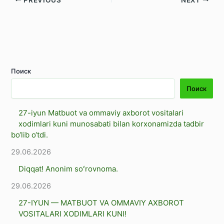
Поиск
Поиск
27-iyun Matbuot va ommaviy axborot vositalari
xodimlari kuni munosabati bilan korxonamizda tadbir
bo‘lib o‘tdi.
29.06.2026
Diqqat! Anonim soʻrovnoma.
29.06.2026
27-IYUN — MATBUOT VA OMMAVIY AXBOROT
VOSITALARI XODIMLARI KUNI!