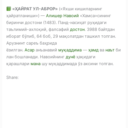
«ҲАЙРАТ УЛ-АБРОР»
(«Яхши кишиларнинг
ҳайратланиши») —
Алишер Навоий
«Хамса»сининг
биринчи достони (1483). Панд-насиҳат руҳидаги
таълимий-ахлоқий, фалсафий
достон
. 3988 байтдан
иборат бўлиб, 64 боб, 29 мақолатдан ташкил топган.
Арузнинт сареъ баҳрида
ёзилган.
Асар
анъанавий
муқаддима
—
ҳамд
ва
наът
би
лан бошланади. Навоийнинг
дунё
ҳақидаги
қарашлари
мана
шу муқаддимада ўз аксини топган.
Share:
F
a
T