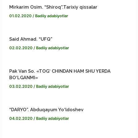
Mirkarim Osim. “Shiroq”.Tarixiy qissalar
k
a
n
y
a
01.02.2020
/
Badiiy adabiyotlar
m
g
L
r
e
i
e
Said Ahmad. “UFQ”
02.02.2020
/
Badiiy adabiyotlar
r
n
k
Pak Van So. «TOG‘ CHINDAN HAM SHU YERDA
BO‘LGANMI»
03.02.2020
/
Badiiy adabiyotlar
“DARYO”. Abduqayum Yo‘ldoshev
04.02.2020
/
Badiiy adabiyotlar