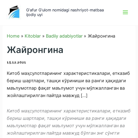
Skip
G‘afur G‘ulom nomidagi nashriyot-matbaa
to
ijodiy uyi
content
Home
Kitoblar
Badiiy adabiyotlar
Жайронгина
Жайронгина
15.12.2021
Китоб маҳсулотларининг характеристикалари, етказиб
бериш шартлари, ташқи кўриниши ва ранги ҳақидаги
маълумотлар фақат маълумот учун мўлжалланган ва
жойлаштирилган пайтда мавжуд […]
Китоб маҳсулотларининг характеристикалари, етказиб
бериш шартлари, ташқи кўриниши ва ранги ҳақидаги
маълумотлар фақат маълумот учун мўлжалланган ва
жойлаштирилган пайтда мавжуд бўлган энг сўнгги