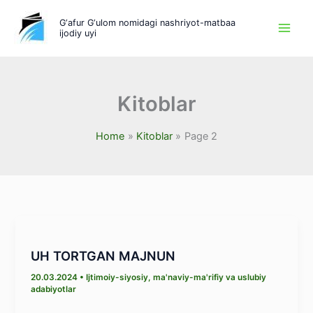
Skip
G‘afur G‘ulom nomidagi nashriyot-matbaa
to
ijodiy uyi
content
Kitoblar
Home
Kitoblar
Page 2
UH TORTGAN MAJNUN
20.03.2024
•
Ijtimoiy-siyosiy, ma'naviy-ma'rifiy va uslubiy
adabiyotlar