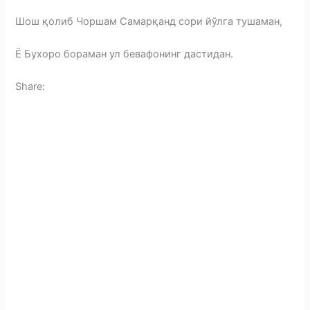
Шош қолиб Чоршам Самарқанд сори йўлга тушаман,
Ё Бухоро бораман ул бевафонинг дастидан.
Share:
F
a
T
c
e
M
e
l
e
X
b
e
s
C