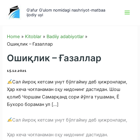
Skip
G‘afur G‘ulom nomidagi nashriyot-matbaa
to
ijodiy uyi
content
Home
Kitoblar
Badiiy adabiyotlar
Ошиқлик – Ғазаллар
Ошиқлик – Ғазаллар
15.12.2021
Сал йироқ кетсам унут бўлгайму деб ҳижронлари,
Ҳар кеча чоғланаман оҳу нидонинг дастидан. Шош
қолиб Чоршам Самарқанд сори йўлга тушаман, Ё
Бухоро бораман ул […]
Сал йироқ кетсам унут бўлгайму деб ҳижронлари,
Ҳар кеча чоғланаман оҳу нидонинг дастидан.