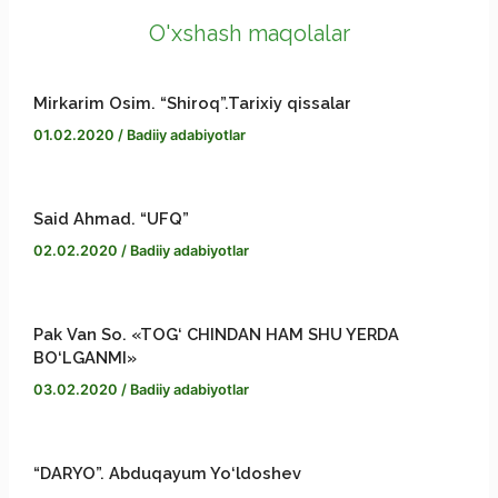
o
g
s
o
S
O'xshash maqolalar
o
r
e
p
h
Mirkarim Osim. “Shiroq”.Tarixiy qissalar
k
a
n
y
a
01.02.2020
/
Badiiy adabiyotlar
m
g
L
r
e
i
e
Said Ahmad. “UFQ”
02.02.2020
/
Badiiy adabiyotlar
r
n
k
Pak Van So. «TOG‘ CHINDAN HAM SHU YERDA
BO‘LGANMI»
03.02.2020
/
Badiiy adabiyotlar
“DARYO”. Abduqayum Yo‘ldoshev