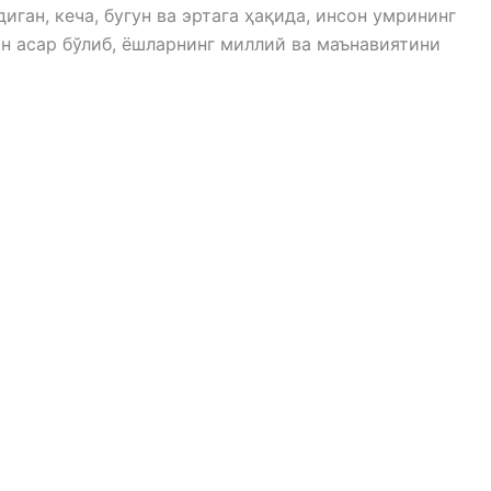
иган, кеча, бугун ва эртага ҳақида, инсон умрининг
н асар бўлиб, ёшларнинг миллий ва маънавиятини