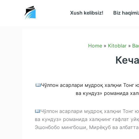
Skip
to
Xush kelibsiz!
Biz haqimi
content
Home
Kitoblar
Ba
Кеча
Чўлпон асарлари мудроқ халқни Тонг ю
ва кундуз» романида хал
Чўлпон асарлари мудроқ халқни Тонг ю
ва кундуз» романида халқнинг ғафлат уйқ
Эшонбобо мингбоши, Мирёқуб ва албатта,