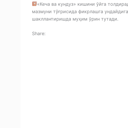
«Кеча ва кундуз» кишини ўйга толдирад
мазмуни тўғрисида фикрлашга ундайдига
шакллантиришда муҳим ўрин тутади.
Share:
F
a
T
c
e
M
e
l
e
X
b
e
s
C
o
g
s
o
S