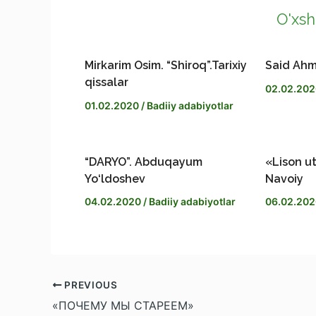
O'xsh
o
r
e
p
h
k
a
n
y
a
Mirkarim Osim. “Shiroq”.Tarixiy
Said Ahm
qissalar
02.02.20
m
g
L
r
01.02.2020
/
Badiiy adabiyotlar
e
i
e
“DARYO”. Abduqayum
«Lison ut
r
n
Yo‘ldoshev
Navoiy
k
04.02.2020
/
Badiiy adabiyotlar
06.02.20
PREVIOUS
«ПОЧEМУ МЫ СТАРEЕМ»