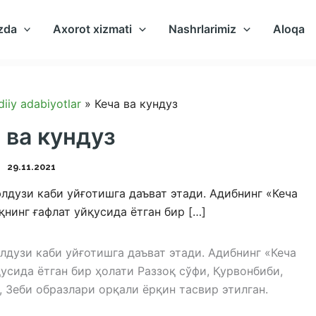
zda
Axorot xizmati
Nashrlarimiz
Aloqa
diiy adabiyotlar
Кеча ва кундуз
 ва кундуз
29.11.2021
лдузи каби уйғотишга даъват этади. Адибнинг «Кеча
қнинг ғафлат уйқусида ётган бир […]
лдузи каби уйғотишга даъват этади. Адибнинг «Кеча
усида ётган бир ҳолати Раззоқ сўфи, Қурвонбиби,
 Зеби образлари орқали ёрқин тасвир этилган.