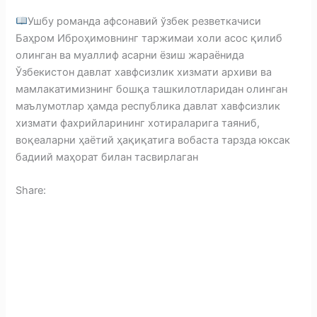
Ушбу романда афсонавий ўзбек резветкачиси
Баҳром Иброҳимовнинг таржимаи холи асос қилиб
олинган ва муаллиф асарни ёзиш жараёнида
Ўзбекистон давлат хавфсизлик хизмати архиви ва
мамлакатимизнинг бошқа ташкилотларидан олинган
маълумотлар ҳамда республика давлат хавфсизлик
хизмати фахрийларининг хотираларига таяниб,
воқеаларни ҳаётий ҳақиқатига вобаста тарзда юксак
бадиий маҳорат билан тасвирлаган
Share:
F
a
T