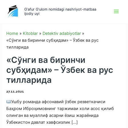
Skip
G‘afur G‘ulom nomidagi nashriyot-matbaa
to
ijodiy uyi
content
Home
Kitoblar
Detektiv adabiyotlar
«Сўнги ва биринчи субҳидам» – Ўзбек ва рус
тилларида
«Сўнги ва биринчи
субҳидам» – Ўзбек ва рус
тилларида
27.11.2021
Ушбу романда афсонавий ўзбек резветкачиси
Баҳром Иброҳимовнинг таржимаи холи асос қилиб
олинган ва муаллиф асарни ёзиш жараёнида
Ўзбекистон давлат хавфсизлик […]