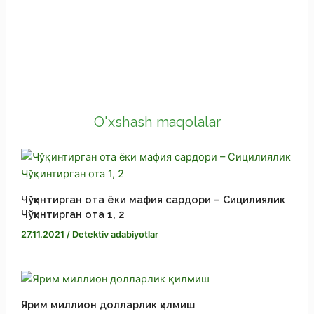
c
e
M
e
l
e
X
b
e
s
C
o
g
s
o
S
O'xshash maqolalar
o
r
e
p
h
k
a
n
y
a
Чўқинтирган ота ёки мафия сардори – Сицилиялик
m
g
L
r
Чўқинтирган ота 1, 2
27.11.2021
/
Detektiv adabiyotlar
e
i
e
r
n
k
Ярим миллион долларлик қилмиш