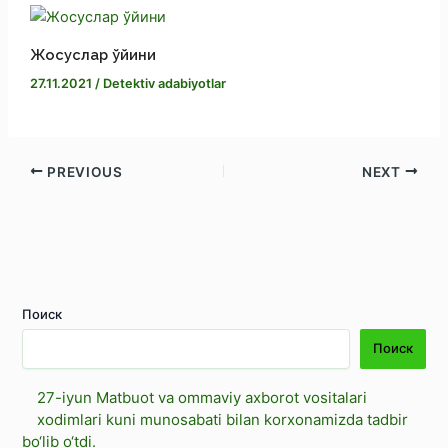
Жосуслар ўйини
27.11.2021
/
Detektiv adabiyotlar
PREVIOUS
NEXT
Поиск
Поиск
27-iyun Matbuot va ommaviy axborot vositalari
xodimlari kuni munosabati bilan korxonamizda tadbir
bo‘lib o‘tdi.