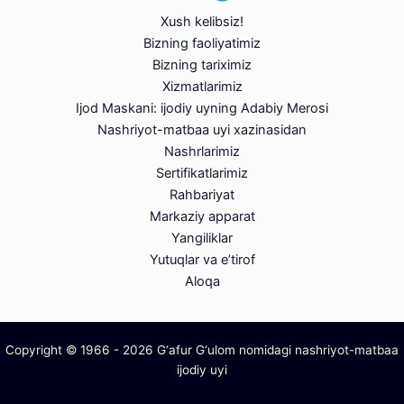
Xush kelibsiz!
Bizning faoliyatimiz
Bizning tariximiz
Xizmatlarimiz
Ijod Maskani: ijodiy uyning Adabiy Merosi
Nashriyot-matbaa uyi xazinasidan
Nashrlarimiz
Sertifikatlarimiz
Rahbariyat
Markaziy apparat
Yangiliklar
Yutuqlar va e’tirof
Aloqa
Copyright © 1966 - 2026 G‘afur G‘ulom nomidagi nashriyot-matbaa
ijodiy uyi