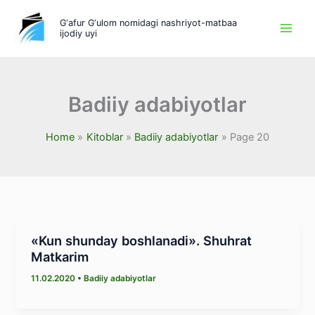
Skip
G‘afur G‘ulom nomidagi nashriyot-matbaa
to
ijodiy uyi
content
Badiiy adabiyotlar
Home
Kitoblar
Badiiy adabiyotlar
Page 20
«Kun shunday boshlanadi». Shuhrat
Matkarim
11.02.2020
•
Badiiy adabiyotlar