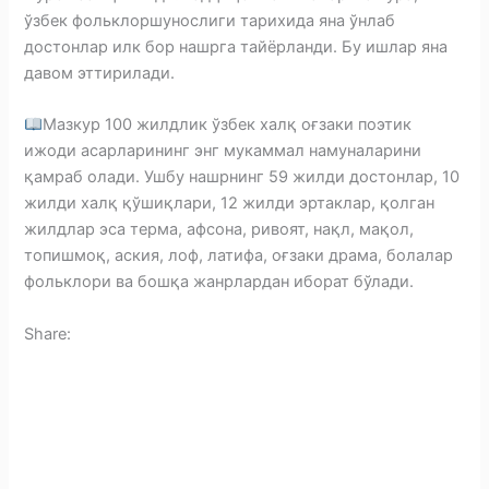
ўзбек фольклоршунослиги тарихида яна ўнлаб
достонлар илк бор нашрга тайёрланди. Бу ишлар яна
давом эттирилади.
Мазкур 100 жилдлик ўзбек халқ оғзаки поэтик
ижоди асарларининг энг мукаммал намуналарини
қамраб олади. Ушбу нашрнинг 59 жилди достонлар, 10
жилди халқ қўшиқлари, 12 жилди эртаклар, қолган
жилдлар эса терма, афсона, ривоят, нақл, мақол,
топишмоқ, аския, лоф, латифа, оғзаки драма, болалар
фольклори ва бошқа жанрлардан иборат бўлади.
Share:
F
a
T