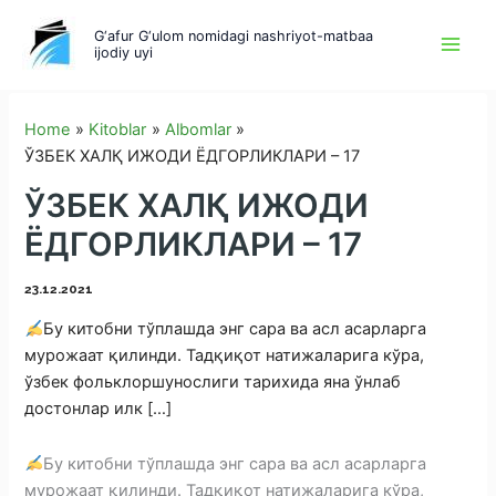
Skip
G‘afur G‘ulom nomidagi nashriyot-matbaa
to
ijodiy uyi
content
Home
Kitoblar
Albomlar
ЎЗБЕК ХАЛҚ ИЖОДИ ЁДГОРЛИКЛАРИ – 17
ЎЗБЕК ХАЛҚ ИЖОДИ
ЁДГОРЛИКЛАРИ – 17
23.12.2021
Бу китобни тўплашда энг сара ва асл асарларга
мурожаат қилинди. Тадқиқот натижаларига кўра,
ўзбек фольклоршунослиги тарихида яна ўнлаб
достонлар илк […]
Бу китобни тўплашда энг сара ва асл асарларга
мурожаат қилинди. Тадқиқот натижаларига кўра,