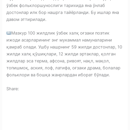
ўзбек фольклоршунослиги тарихида яна ўнлаб
достонлар илк бор нашрга тайёрланди. Бу ишлар яна
давом эттирилади.
Мазкур 100 жилдлик ўзбек халқ оғзаки поэтик
ижоди асарларининг энг мукаммал намуналарини
қамраб олади. Ушбу нашрнинг 59 жилди достонлар, 10
жилди халқ қўшиқлари, 12 жилди эртаклар, қолган
жилдлар эса терма, афсона, ривоят, нақл, мақол,
топишмоқ, аския, лоф, латифа, оғзаки драма, болалар
фольклори ва бошқа жанрлардан иборат бўлади.
Share:
F
a
T