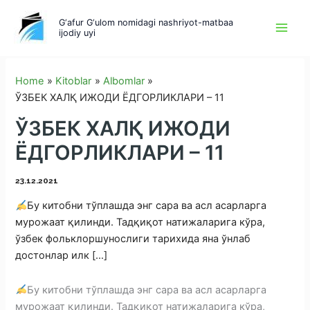
Skip
G‘afur G‘ulom nomidagi nashriyot-matbaa
to
ijodiy uyi
content
Home
Kitoblar
Albomlar
ЎЗБЕК ХАЛҚ ИЖОДИ ЁДГОРЛИКЛАРИ – 11
ЎЗБЕК ХАЛҚ ИЖОДИ
ЁДГОРЛИКЛАРИ – 11
23.12.2021
Бу китобни тўплашда энг сара ва асл асарларга
мурожаат қилинди. Тадқиқот натижаларига кўра,
ўзбек фольклоршунослиги тарихида яна ўнлаб
достонлар илк […]
Бу китобни тўплашда энг сара ва асл асарларга
мурожаат қилинди. Тадқиқот натижаларига кўра,