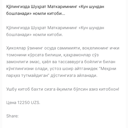
Қўлингизда Шуҳрат Маткаримнинг «Кун шундан
бошланади» номли китоби...
Қўлингизда Шуҳрат Маткаримнинг «Кун шундан
бошланади» номли китоби.
Ҳикоялар ўзининг осуда самимияти, воқеликнинг ички
томонини кўрсата билиши, қаҳрамонлар сўз
замонлиги эмас, ҳаёл ва тассаввурга бойлиги билан
кўнглингизни олади, устоз шоир айтганидек “Меҳрни
парҳез тутмайдиган” дўстингизга айланади.
Ушбу китоб бахти сизга ёқимли бўлсин азиз китобхон!
Цена 12250 UZS.
Share: