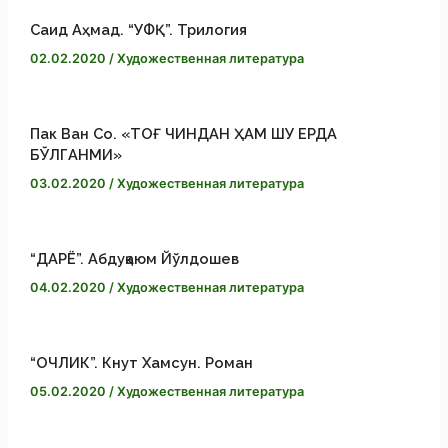
e
i
а
Саид Аҳмад. “УФҚ”. Трилогия
02.02.2020
/
Художественная литература
r
n
в
k
и
Пак Ван Со. «ТОҒ ЧИНДАН ҲАМ ШУ ЕРДА
БЎЛГАНМИ»
т
03.02.2020
/
Художественная литература
ь
“ДАРЁ”. Абдуқаюм Йўлдошев
04.02.2020
/
Художественная литература
“ОЧЛИК”. Кнут Хамсун. Роман
05.02.2020
/
Художественная литература