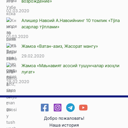
возрождение»
02.03.2020
Алишер Навоий А.Навоийнинг 10 томлик «Тўла
асарлар тўплами»
01.03.2020
Жамоа «Ватан-азиз, Жасорат мангу»
29.02.2020
Жамоа «Маънавият асосий тушунчалар изоҳли
луғат»
28.02.2020
Добро пожаловать!
Наша история