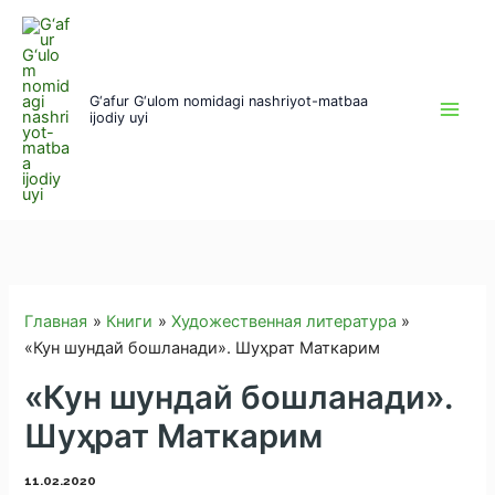
Перейти
к
содержимому
G‘afur G‘ulom nomidagi nashriyot-matbaa
ijodiy uyi
Главная
Книги
Художественная литература
«Кун шундай бошланади». Шуҳрат Маткарим
«Кун шундай бошланади».
Шуҳрат Маткарим
11.02.2020