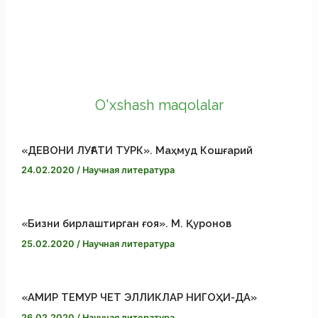
e
l
e
X
b
e
s
C
o
g
s
o
О
O'xshash maqolalar
o
r
e
p
т
«ДЕВОНИ ЛУҒАТИ ТУРК». Маҳмуд Кошғарий
k
a
n
y
п
24.02.2020
/
Научная литература
m
g
L
р
e
i
а
«Бизни бирлаштирган ғоя». М. Қуронов
25.02.2020
/
Научная литература
r
n
в
k
и
«АМИР ТЕМУР ЧЕТ ЭЛЛИКЛАР НИГОҲИ-ДА»
26.02.2020
/
Научная литература