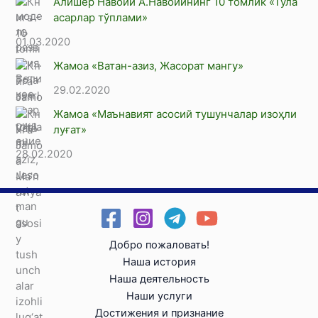
Алишер Навоий А.Навоийнинг 10 томлик «Тўла
асарлар тўплами»
01.03.2020
Жамоа «Ватан-азиз, Жасорат мангу»
29.02.2020
Жамоа «Маънавият асосий тушунчалар изоҳли
луғат»
28.02.2020
Добро пожаловать!
Наша история
Наша деятельность
Наши услуги
Достижения и признание