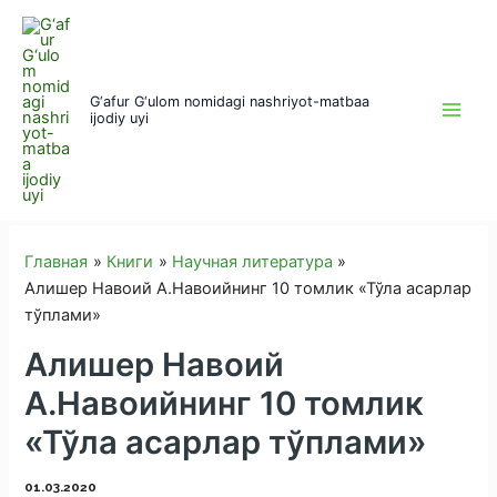
Перейти
к
содержимому
G‘afur G‘ulom nomidagi nashriyot-matbaa
ijodiy uyi
Главная
Книги
Научная литература
Алишер Навоий А.Навоийнинг 10 томлик «Тўла асарлар
тўплами»
Алишер Навоий
А.Навоийнинг 10 томлик
«Тўла асарлар тўплами»
01.03.2020