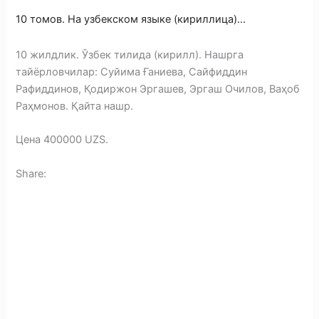
10 томов. На узбекском языке (кириллица)...
10 жилдлик. Ўзбек тилида (кирилл). Нашрга
тайёрловчилар: Суйима Ғаниева, Сайфиддин
Рафиддинов, Қодиржон Эргашев, Эргаш Очилов, Ваҳоб
Раҳмонов. Қайта нашр.
Цена 400000 UZS.
Share:
F
a
T
c
e
M