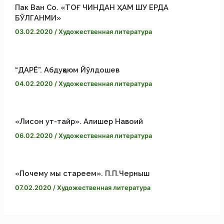
k
и
Пак Ван Со. «ТОҒ ЧИНДАН ҲАМ ШУ ЕРДА
БЎЛГАНМИ»
т
03.02.2020
/
Художественная литература
ь
“ДАРЁ”. Абдуқаюм Йўлдошев
04.02.2020
/
Художественная литература
«Лисон ут-тайр». Алишер Навоий
06.02.2020
/
Художественная литература
«Почему мы стареем». П.П.Черныш
07.02.2020
/
Художественная литература