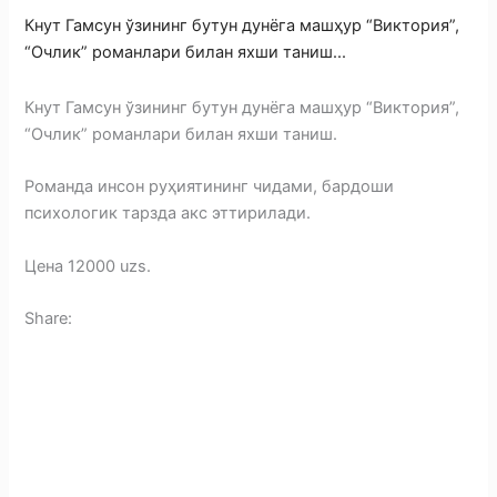
Кнут Гамсун ўзининг бутун дунёга машҳур “Виктория”,
“Очлик” романлари билан яхши таниш...
Кнут Гамсун ўзининг бутун дунёга машҳур “Виктория”,
“Очлик” романлари билан яхши таниш.
Романда инсон руҳиятининг чидами, бардоши
психологик тарзда акс эттирилади.
Цена 12000 uzs.
Share:
F
a
T