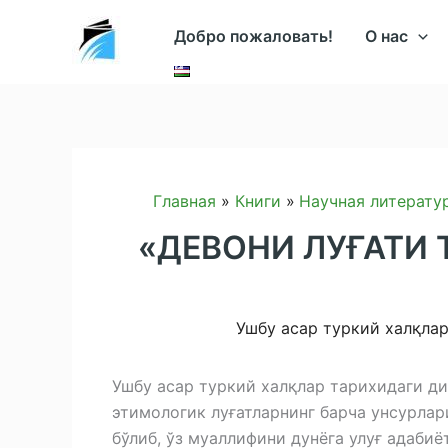
Перейти
Добро пожаловать!
О нас
к
содержимому
Главная
Книги
Научная литерату
«ДЕВОНИ ЛУҒАТИ Т
Ушбу асар туркий халқлар
Ушбу асар туркий халқлар тарихидаги ди
этимологик луғатларнинг барча унсурлар
бўлиб, ўз муаллифини дунёга улуғ адабиё