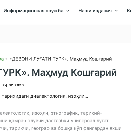
Информационная служба
Наши издания
К
ра
«ДЕВОНИ ЛУҒАТИ ТУРК». Маҳмуд Кошғарий
УРК». Маҳмуд Кошғарий
24.02.2020
 тарихидаги диалектологик, изоҳли...
алектологик, изоҳли, этнографик, тарихий-
ини қамраб олувчи дастлабки универсал луғат
тчи, тарихчи, географ ва бошқа кўп фанлардан яхши