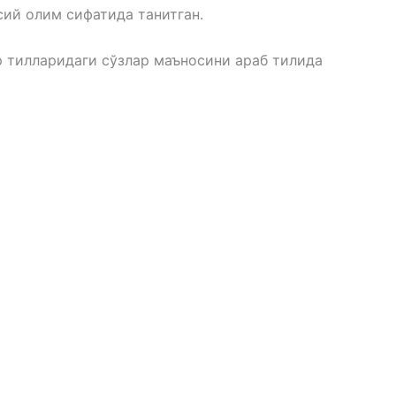
сий олим сифатида танитган.
р тилларидаги сўзлар маъносини араб тилида