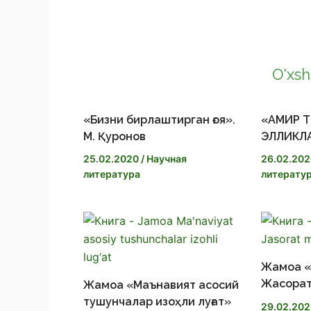
b
e
s
C
o
g
s
o
О
O'xsh
o
r
e
p
т
k
a
n
y
п
«Бизни бирлаштирган ғоя».
«АМИР Т
М. Қуронов
ЭЛЛИКЛ
m
g
L
р
25.02.2020
/
Научная
26.02.20
литература
литерату
e
i
а
r
n
в
k
и
Жамоа «
Жасорат
т
Жамоа «Маънавият асосий
тушунчалар изоҳли луғат»
29.02.20