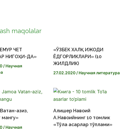
ash maqolalar
ЕМУР ЧЕТ
«ЎЗБЕК ХАЛҚ ИЖОДИ
АР НИГОҲИ-ДА»
ЁДГОРЛИКЛАРИ» (10
ЖИЛДЛИК)
20
/
Научная
ра
27.02.2020
/
Научная литература
Ватан-азиз,
Алишер Навоий
 мангу»
А.Навоийнинг 10 томлик
«Тўла асарлар тўплами»
20
/
Научная