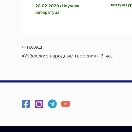
ь
литерату
28.02.2020
/
Научная
литература
НАЗАД
«Узбекские народные творения» 3-часть