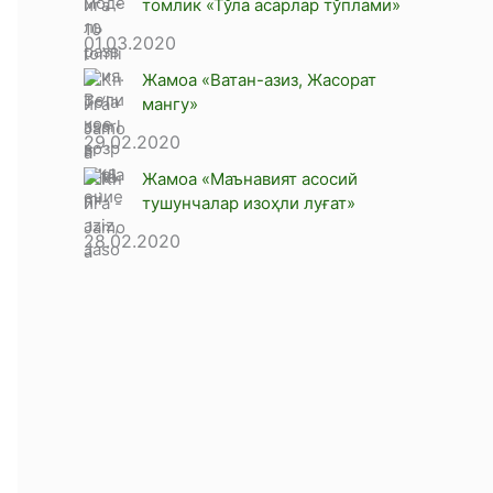
томлик «Тўла асарлар тўплами»
01.03.2020
Жамоа «Ватан-азиз, Жасорат
мангу»
29.02.2020
Жамоа «Маънавият асосий
тушунчалар изоҳли луғат»
28.02.2020