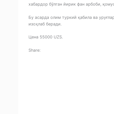
хабардор бўлган йирик фан арбоби, қому
Бу асарда олим туркий қабила ва уруғла
изоҳлаб беради.
Цена 55000 UZS.
Share:
F
a
T
c
e
M
e
l
e
X