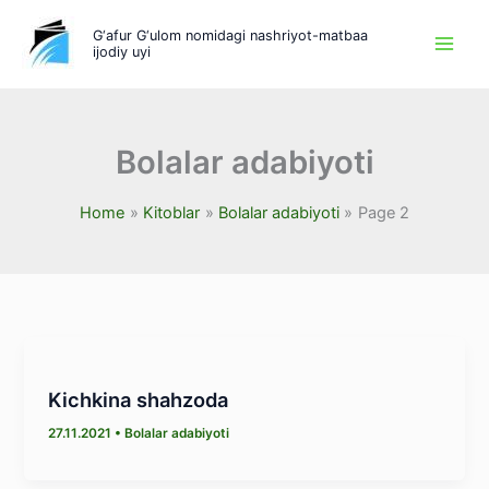
Skip
G‘afur G‘ulom nomidagi nashriyot-matbaa
to
ijodiy uyi
content
Bolalar adabiyoti
Home
Kitoblar
Bolalar adabiyoti
Page 2
Kichkina shahzoda
27.11.2021
•
Bolalar adabiyoti