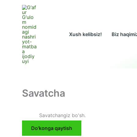
Skip
to
content
Xush kelibsiz!
Biz haqimi
Savatcha
Savatchangiz bo'sh.
Do'konga qaytish