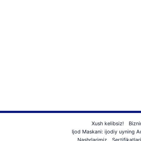
Xush kelibsiz!
Bizni
Ijod Maskani: ijodiy uyning 
Nashrlarimiz
Sertifikatlar