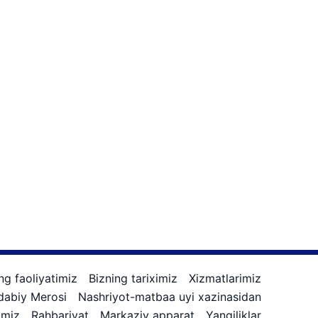
ng faoliyatimiz
Bizning tariximiz
Xizmatlarimiz
Adabiy Merosi
Nashriyot-matbaa uyi xazinasidan
imiz
Rahbariyat
Markaziy apparat
Yangiliklar