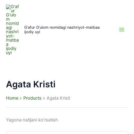
1
1
1
Skip
m
m
m
to
a
a
a
content
h
h
h
G‘afur G‘ulom nomidagi nashriyot-matbaa
s
s
s
ijodiy uyi
u
u
u
l
l
l
o
o
o
t
t
t
Аgаtа Kristi
Home
Products
Аgаtа Kristi
Yagona natijani ko'rsatish