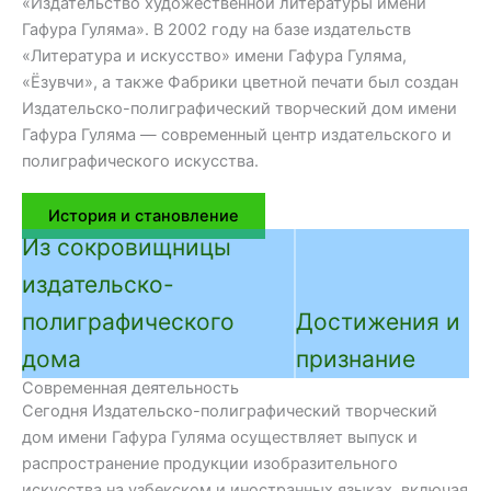
«Издательство художественной литературы имени
Гафура Гуляма». В 2002 году на базе издательств
«Литература и искусство» имени Гафура Гуляма,
«Ёзувчи», а также Фабрики цветной печати был создан
Издательско-полиграфический творческий дом имени
Гафура Гуляма — современный центр издательского и
полиграфического искусства.
История и становление
Из сокровищницы
издательско-
полиграфического
Достижения и
дома
признание
Современная деятельность
Творчество — это бесценное
олетний плодотворный 
Сегодня Издательско-полиграфический творческий
богатство, передающееся из
творческие поиски изда
дом имени Гафура Гуляма осуществляет выпуск и
поколения в поколение. На
полиграфического дома
распространение продукции изобразительного
протяжении всей своей
получили высокую оцен
искусства на узбекском и иностранных языках, включая