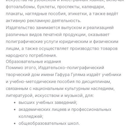
деятельности издательско-
профессионального соо
фотоальбомы, буклеты, проспекты, календари,
полиграфический дом бережно
Престижные награды, п
плакаты, наглядные пособия, этикетки, а также ведёт
сохраняет литературное
конкурсах и постоянная
активную рекламную деятельность.
наследие, развивая его в
поддержка авторов явл
Издательство занимается выпуском и реализацией
созвучии с требованиями
наглядным подтвержде
различных видов печатной продукции, оказывает
времени. Здесь сосредоточены
достигнутых результато
полиграфические услуги юридическим и физическим
произведения выдающихся
успехи не только подвод
лицам, а также осуществляет производство товаров
авторов, исторические издания и
пройденному пути, но и
народного потребления.
духовные ценности. Каждая
прочной основой для но
Образовательные издания
страница — отражение
достижений.
Помимо этого, Издательско-полиграфический
национального мышления и
творческий дом имени Гафура Гуляма издаёт учебники
творческого поиска.
и учебно-методические пособия по дисциплинам,
связанным с национальным культурным наследием,
литературой, искусством и музыкой, для:
высших учебных заведений;
академических лицеев и профессиональных
колледжей;
общеобразовательных школ.